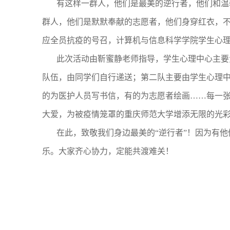
有这样一群人，他们是最美的逆行者，他们和温
群人，他们是默默奉献的志愿者，他们身穿红衣，
应全员抗疫的号召，计算机与信息科学学院学生心理
此次活动由靳蜜静老师指导，学生心理中心主要
队伍，由同学们自行递送；第二队主要由学生心理中
的为医护人员写书信，有的为志愿者绘画
……
每一
大爱，为被疫情笼罩的重庆师范大学增添无限的光
在此，
致敬我们身边最美的“逆行者”
！
因为有
他
乐。大家齐心协力，定能共渡难关！