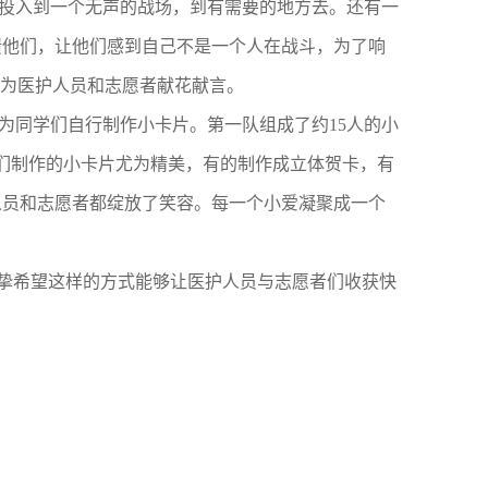
投入到一个无声的战场，到
有
需要的地方去。
还有一
馈他们，让他们感到自己不是一个人在战斗，为了响
片为医护人员和志愿者献花献言。
为同学们自行制作小卡片。第一队组成了约1
5
人的小
学们制作的小卡片尤为精美，有的制作成立体贺卡，有
人员和志愿者都绽放了笑容。每一个小爱凝聚成一个
挚希望这样的方式能够让医护人员与志愿者们收获快