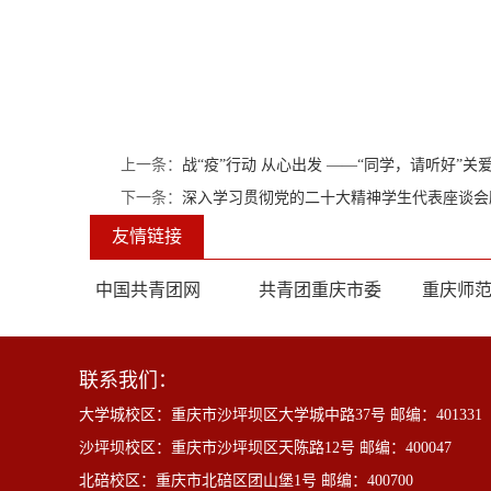
上一条：
战“疫”行动 从心出发 ——“同学，请听好”
下一条：
深入学习贯彻党的二十大精神学生代表座谈会胜利
友情链接
中国共青团网
共青团重庆市委
重庆师
联系我们：
大学城校区：重庆市沙坪坝区大学城中路37号 邮编：401331
沙坪坝校区：重庆市沙坪坝区天陈路12号 邮编：400047
北碚校区：重庆市北碚区团山堡1号 邮编：400700