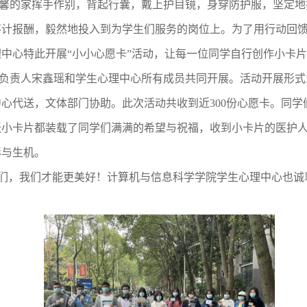
馨的
家
挥手作别，背起行囊，戴上护目镜，身穿防护服，坚定地
不计报酬，毅然地投入到为学生们服务的岗位上。为了用行动回
中心特此开展“小小心愿卡”活动，让每一位同学自行创作小卡
负责人宋鑫瑶和学生心理中心所有成员共同开展。活动开展形式
心代送，文体部门协助。此次活动共收到近300份心愿卡。同
张小卡片都装载了同学们满满的希望与祝福，收到小卡片的医护
彩与生机。
们，
我们才
能更
美好
！计算机与信息科学学院学生心理中心也诚